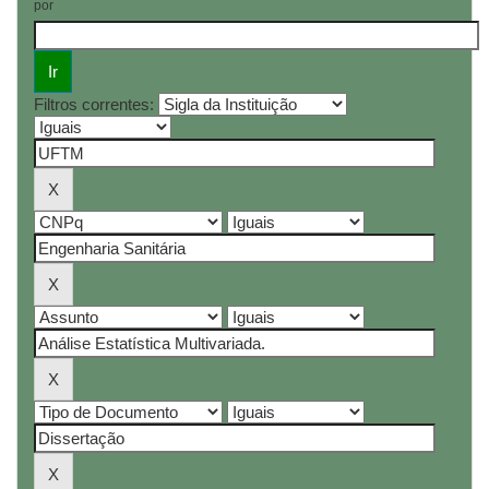
por
Filtros correntes: