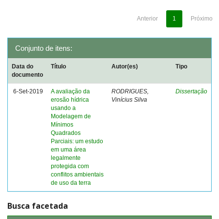
Anterior
1
Próximo
Conjunto de itens:
Data do
Título
Autor(es)
Tipo
documento
6-Set-2019
A avaliação da
RODRIGUES,
Dissertação
erosão hídrica
Vinícius Silva
usando a
Modelagem de
Mínimos
Quadrados
Parciais: um estudo
em uma área
legalmente
protegida com
conflitos ambientais
de uso da terra
Busca facetada