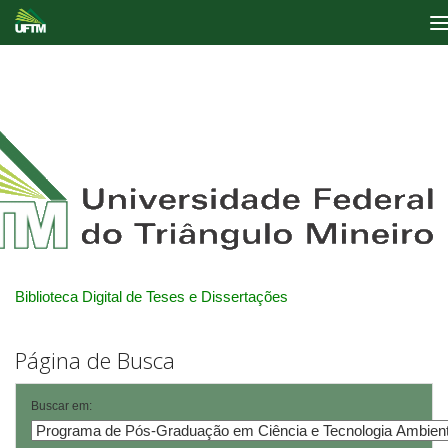
Skip
navigation
Biblioteca Digital de Teses e Dissertações
Página de Busca
Buscar em: