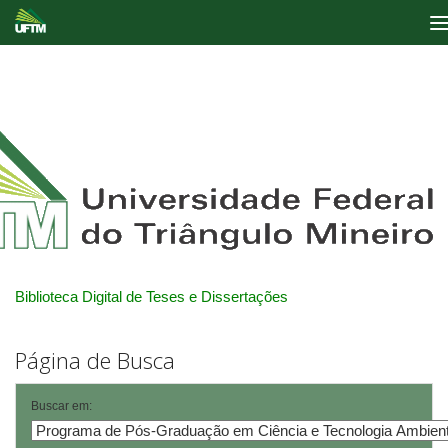
Skip
navigation
Biblioteca Digital de Teses e Dissertações
Página de Busca
Buscar em: