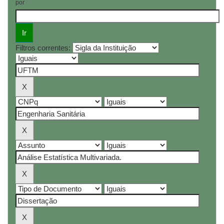
por
Filtros correntes: