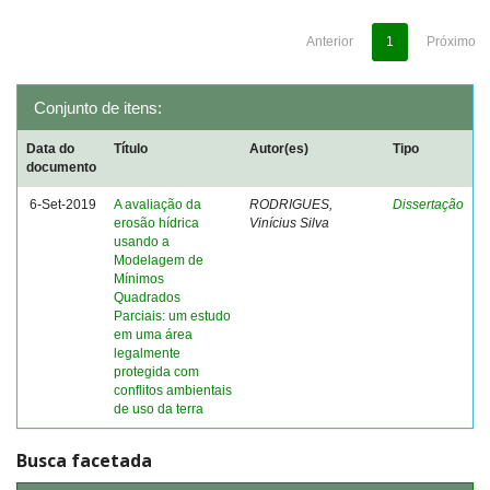
Anterior
1
Próximo
Conjunto de itens:
Data do
Título
Autor(es)
Tipo
documento
6-Set-2019
A avaliação da
RODRIGUES,
Dissertação
erosão hídrica
Vinícius Silva
usando a
Modelagem de
Mínimos
Quadrados
Parciais: um estudo
em uma área
legalmente
protegida com
conflitos ambientais
de uso da terra
Busca facetada