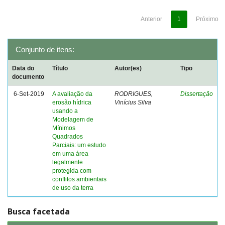
Anterior
1
Próximo
Conjunto de itens:
Data do
Título
Autor(es)
Tipo
documento
6-Set-2019
A avaliação da
RODRIGUES,
Dissertação
erosão hídrica
Vinícius Silva
usando a
Modelagem de
Mínimos
Quadrados
Parciais: um estudo
em uma área
legalmente
protegida com
conflitos ambientais
de uso da terra
Busca facetada