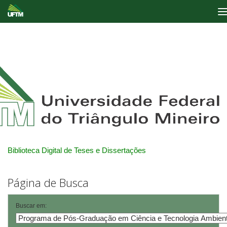
Skip
navigation
Biblioteca Digital de Teses e Dissertações
Página de Busca
Buscar em: