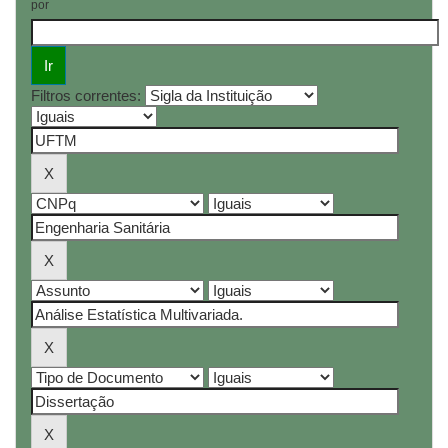
por
Filtros correntes: