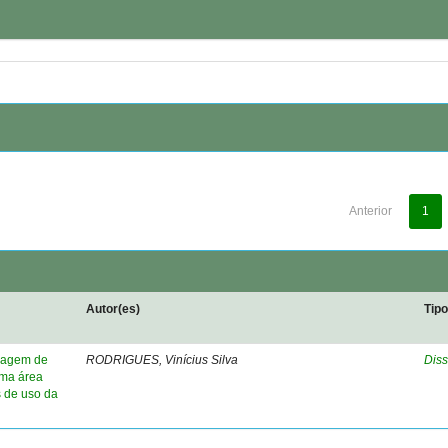
Anterior
1
Autor(es)
Tip
elagem de
RODRIGUES, Vinícius Silva
Diss
uma área
s de uso da