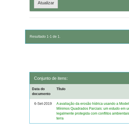
Resultado 1-1 de 1.
Conjunto de itens:
Data do
Título
documento
6-Set-2019
A avaliação da erosão hídrica usando a Mod
Mínimos Quadrados Parciais: um estudo em 
legalmente protegida com conflitos ambientai
terra