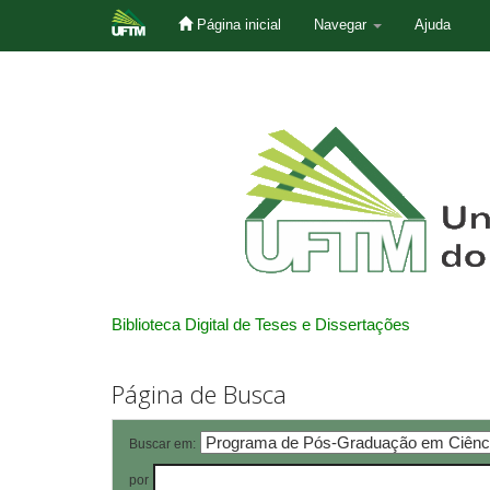
Página inicial
Navegar
Ajuda
Skip
navigation
Biblioteca Digital de Teses e Dissertações
Página de Busca
Buscar em:
por