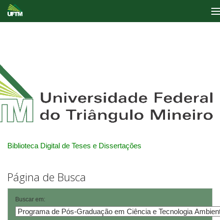
Skip
navigation
Biblioteca Digital de Teses e Dissertações
Página de Busca
Buscar em: