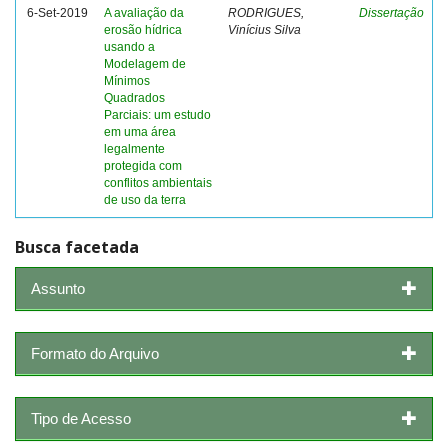
6-Set-2019
A avaliação da
RODRIGUES,
Dissertação
erosão hídrica
Vinícius Silva
usando a
Modelagem de
Mínimos
Quadrados
Parciais: um estudo
em uma área
legalmente
protegida com
conflitos ambientais
de uso da terra
Busca facetada
Assunto
Formato do Arquivo
Tipo de Acesso