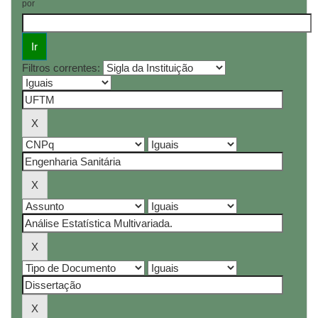
por
Filtros correntes: