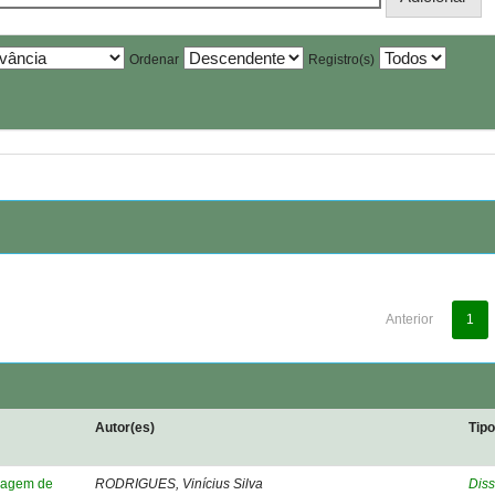
Ordenar
Registro(s)
Anterior
1
Autor(es)
Tip
elagem de
RODRIGUES, Vinícius Silva
Diss