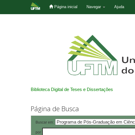
Página inicial
Navegar
Ajuda
Skip
navigation
Biblioteca Digital de Teses e Dissertações
Página de Busca
Buscar em:
por