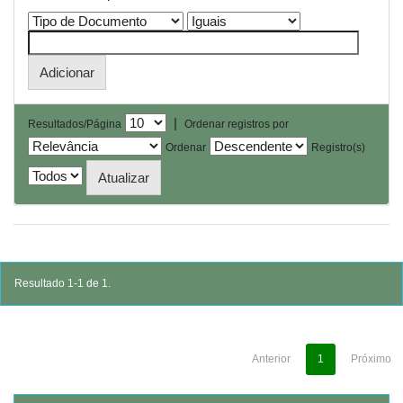
|
Resultados/Página
Ordenar registros por
Ordenar
Registro(s)
Resultado 1-1 de 1.
Anterior
1
Próximo