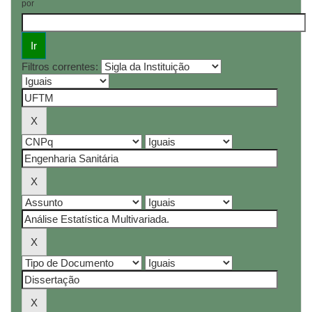
por
Filtros correntes: