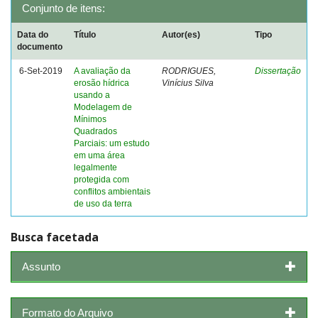
Conjunto de itens:
Data do
Título
Autor(es)
Tipo
documento
6-Set-2019
A avaliação da
RODRIGUES,
Dissertação
erosão hídrica
Vinícius Silva
usando a
Modelagem de
Mínimos
Quadrados
Parciais: um estudo
em uma área
legalmente
protegida com
conflitos ambientais
de uso da terra
Busca facetada
Assunto
Formato do Arquivo