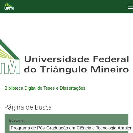
Skip
navigation
Biblioteca Digital de Teses e Dissertações
Página de Busca
Buscar em: