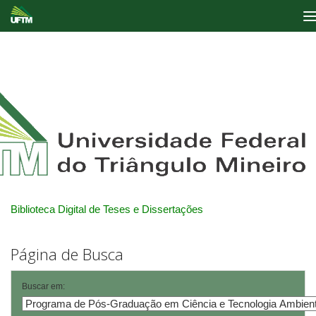
Skip
navigation
Biblioteca Digital de Teses e Dissertações
Página de Busca
Buscar em: