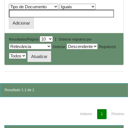
|
Resultados/Página
Ordenar registros por
Ordenar
Registro(s)
Resultado 1-1 de 1.
Anterior
1
Próximo