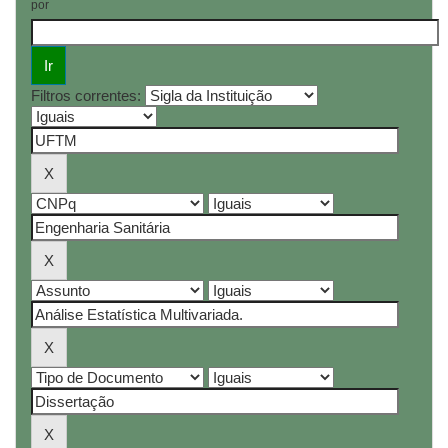
por
Filtros correntes: