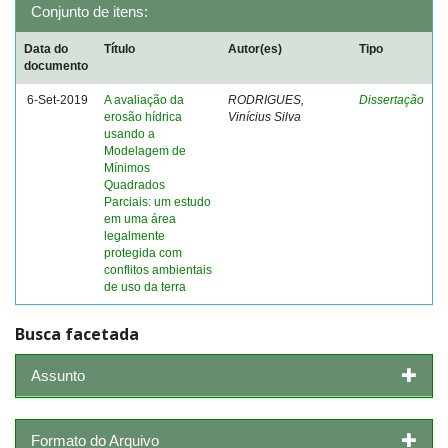
Conjunto de itens:
Data do
Título
Autor(es)
Tipo
documento
6-Set-2019
A avaliação da
RODRIGUES,
Dissertação
erosão hídrica
Vinícius Silva
usando a
Modelagem de
Mínimos
Quadrados
Parciais: um estudo
em uma área
legalmente
protegida com
conflitos ambientais
de uso da terra
Busca facetada
Assunto
Formato do Arquivo