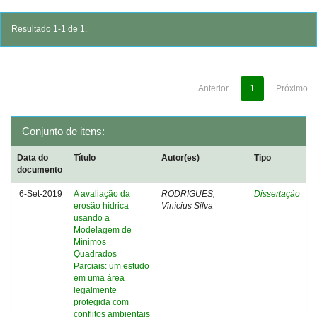
Resultado 1-1 de 1.
Anterior
1
Próximo
Conjunto de itens:
Data do
Título
Autor(es)
Tipo
documento
6-Set-2019
A avaliação da
RODRIGUES,
Dissertação
erosão hídrica
Vinícius Silva
usando a
Modelagem de
Mínimos
Quadrados
Parciais: um estudo
em uma área
legalmente
protegida com
conflitos ambientais