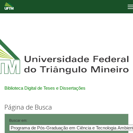
Skip
navigation
Biblioteca Digital de Teses e Dissertações
Página de Busca
Buscar em: