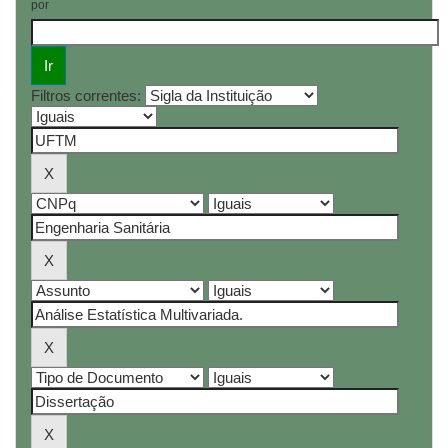
por
Filtros correntes: