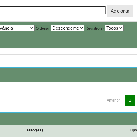
Ordenar
Registro(s)
Anterior
1
Autor(es)
Tip