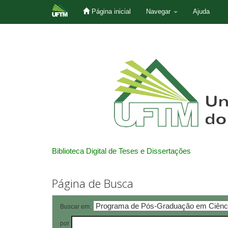
Página inicial
Navegar
Ajuda
Skip
navigation
Biblioteca Digital de Teses e Dissertações
Página de Busca
Buscar em:
por