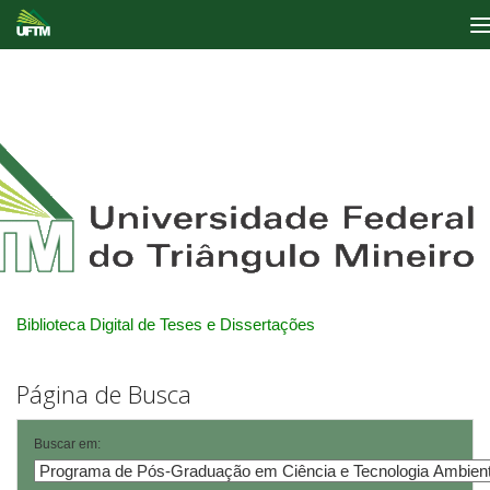
Skip
navigation
Biblioteca Digital de Teses e Dissertações
Página de Busca
Buscar em: