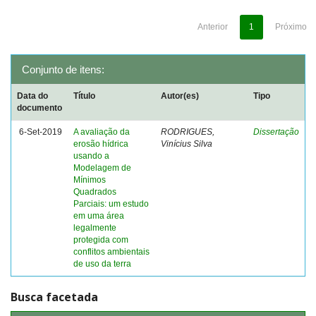
Anterior
1
Próximo
Conjunto de itens:
Data do
Título
Autor(es)
Tipo
documento
6-Set-2019
A avaliação da
RODRIGUES,
Dissertação
erosão hídrica
Vinícius Silva
usando a
Modelagem de
Mínimos
Quadrados
Parciais: um estudo
em uma área
legalmente
protegida com
conflitos ambientais
de uso da terra
Busca facetada