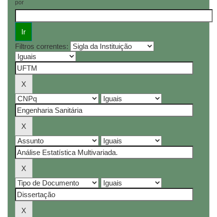
por
Filtros correntes: