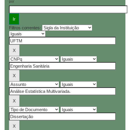
por
Filtros correntes: