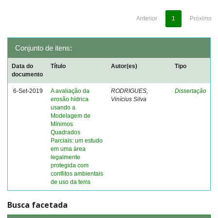
Anterior
1
Próximo
Conjunto de itens:
Data do
Título
Autor(es)
Tipo
documento
6-Set-2019
A avaliação da
RODRIGUES,
Dissertação
erosão hídrica
Vinícius Silva
usando a
Modelagem de
Mínimos
Quadrados
Parciais: um estudo
em uma área
legalmente
protegida com
conflitos ambientais
de uso da terra
Busca facetada