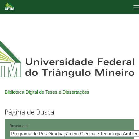
Skip
navigation
Biblioteca Digital de Teses e Dissertações
Página de Busca
Buscar em: