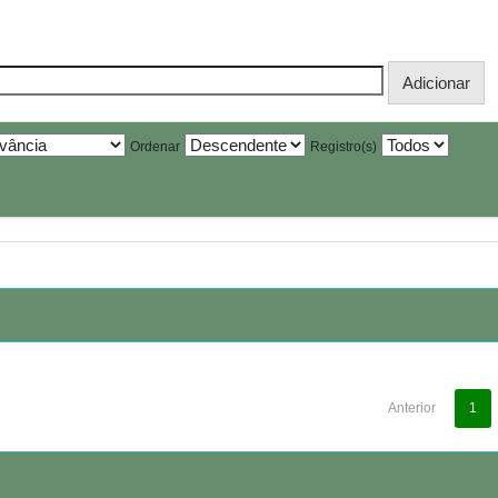
Ordenar
Registro(s)
Anterior
1