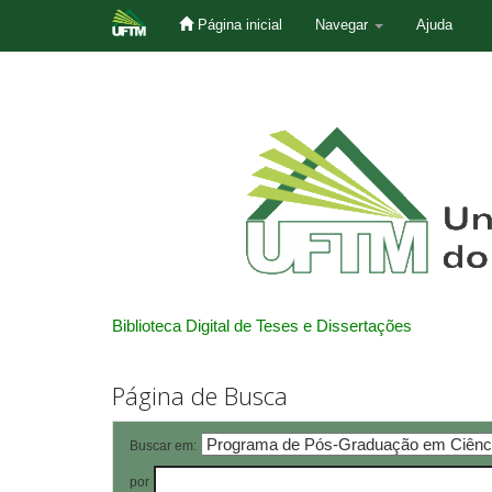
Página inicial
Navegar
Ajuda
Skip
navigation
Biblioteca Digital de Teses e Dissertações
Página de Busca
Buscar em:
por