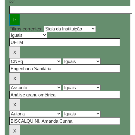
por
Filtros correntes: