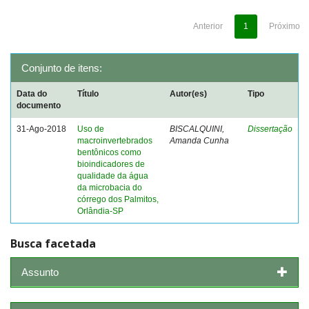
Anterior
1
Próximo
Conjunto de itens:
Data do
Título
Autor(es)
Tipo
documento
31-Ago-2018
Uso de
BISCALQUINI,
Dissertação
macroinvertebrados
Amanda Cunha
bentônicos como
bioindicadores de
qualidade da água
da microbacia do
córrego dos Palmitos,
Orlândia-SP
Busca facetada
Assunto