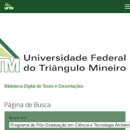
Skip
navigation
Biblioteca Digital de Teses e Dissertações
Página de Busca
Buscar em: