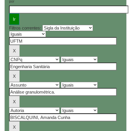
por
Filtros correntes: