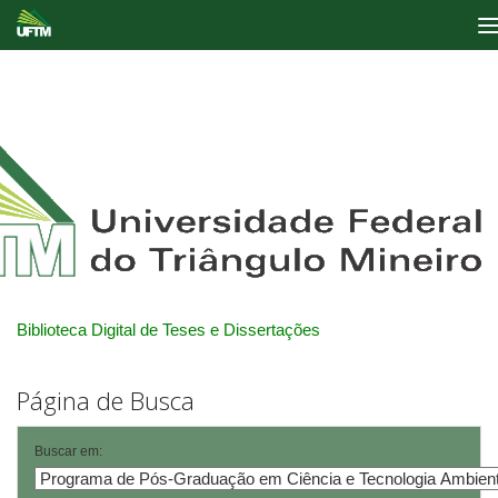
Skip
navigation
Biblioteca Digital de Teses e Dissertações
Página de Busca
Buscar em: