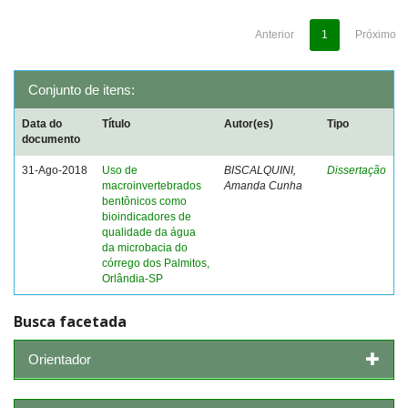
Anterior
1
Próximo
Conjunto de itens:
Data do
Título
Autor(es)
Tipo
documento
31-Ago-2018
Uso de
BISCALQUINI,
Dissertação
macroinvertebrados
Amanda Cunha
bentônicos como
bioindicadores de
qualidade da água
da microbacia do
córrego dos Palmitos,
Orlândia-SP
Busca facetada
Orientador