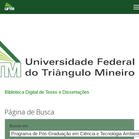
Skip
navigation
Biblioteca Digital de Teses e Dissertações
Página de Busca
Buscar em: