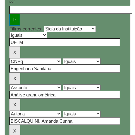
por
Filtros correntes: