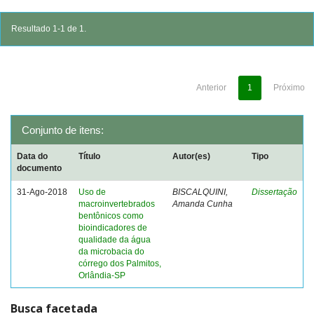
Resultado 1-1 de 1.
Anterior
1
Próximo
Conjunto de itens:
Data do
Título
Autor(es)
Tipo
documento
31-Ago-2018
Uso de
BISCALQUINI,
Dissertação
macroinvertebrados
Amanda Cunha
bentônicos como
bioindicadores de
qualidade da água
da microbacia do
córrego dos Palmitos,
Orlândia-SP
Busca facetada