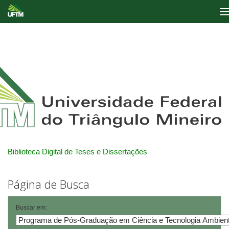
Skip
navigation
Biblioteca Digital de Teses e Dissertações
Página de Busca
Buscar em: