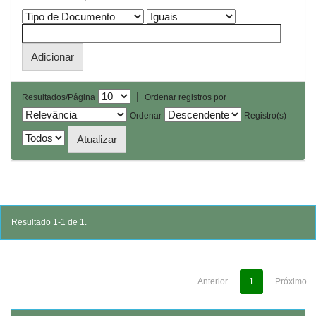
|
Resultados/Página
Ordenar registros por
Ordenar
Registro(s)
Resultado 1-1 de 1.
Anterior
1
Próximo