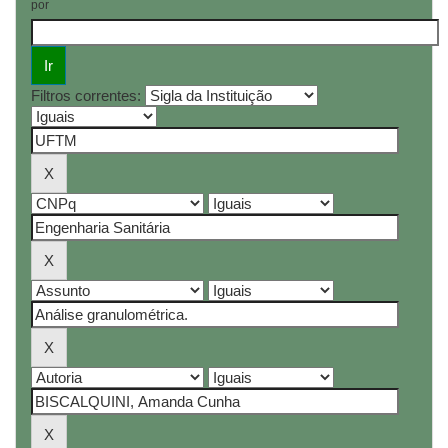
por
Filtros correntes: