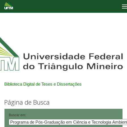
Skip
navigation
Biblioteca Digital de Teses e Dissertações
Página de Busca
Buscar em: