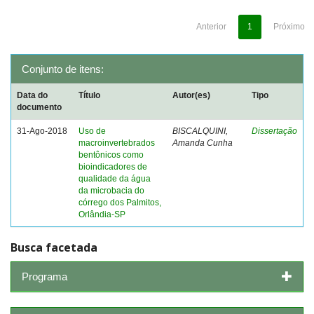
Anterior
1
Próximo
Conjunto de itens:
Data do
Título
Autor(es)
Tipo
documento
31-Ago-2018
Uso de
BISCALQUINI,
Dissertação
macroinvertebrados
Amanda Cunha
bentônicos como
bioindicadores de
qualidade da água
da microbacia do
córrego dos Palmitos,
Orlândia-SP
Busca facetada
Programa