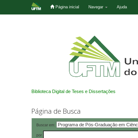
Página inicial
Navegar
Ajuda
Skip
navigation
Biblioteca Digital de Teses e Dissertações
Página de Busca
Buscar em:
por