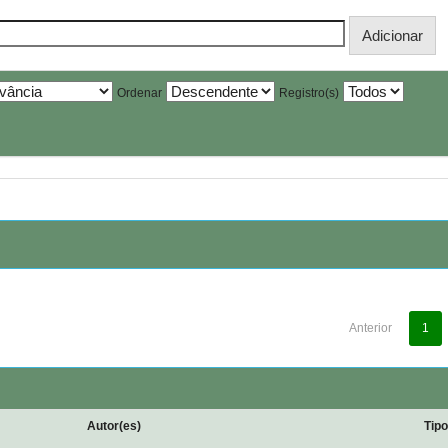
Ordenar
Registro(s)
Anterior
1
Autor(es)
Tip