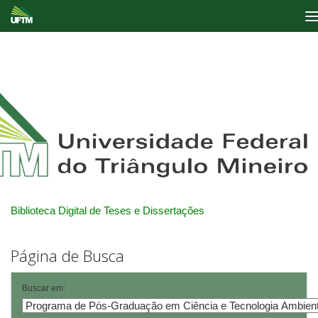
Skip
navigation
Biblioteca Digital de Teses e Dissertações
Página de Busca
Buscar em: