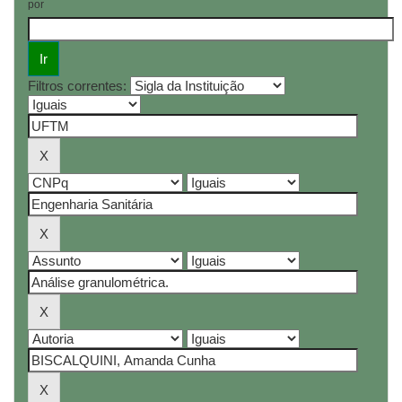
por
Filtros correntes: