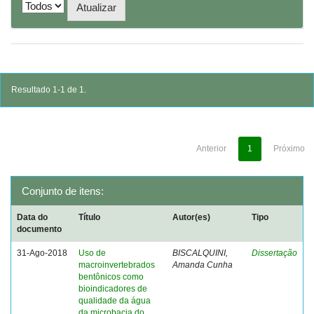
Resultado 1-1 de 1.
Anterior
1
Próximo
Conjunto de itens:
Data do
Título
Autor(es)
Tipo
documento
31-Ago-2018
Uso de
BISCALQUINI,
Dissertação
macroinvertebrados
Amanda Cunha
bentônicos como
bioindicadores de
qualidade da água
da microbacia do