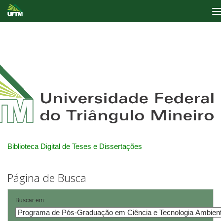
Skip
navigation
Biblioteca Digital de Teses e Dissertações
Página de Busca
Buscar em: