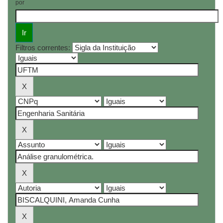
por
Filtros correntes: