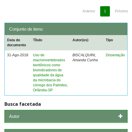
Anterior
1
Próximo
Conjunto de itens:
Data do
Título
Autor(es)
Tipo
documento
31-Ago-2018
Uso de
BISCALQUINI,
Dissertação
macroinvertebrados
Amanda Cunha
bentônicos como
bioindicadores de
qualidade da água
da microbacia do
córrego dos Palmitos,
Orlândia-SP
Busca facetada
Autor