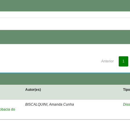
Anterior
1
Autor(es)
Tip
BISCALQUINI, Amanda Cunha
Diss
robacia do