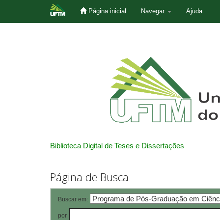
Página inicial
Navegar
Ajuda
Skip
navigation
Biblioteca Digital de Teses e Dissertações
Página de Busca
Buscar em:
por