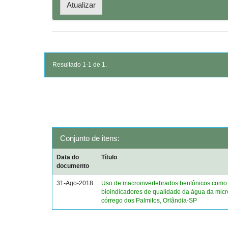
Resultado 1-1 de 1.
Conjunto de itens:
Data do
Título
documento
31-Ago-2018
Uso de macroinvertebrados bentônicos como
bioindicadores de qualidade da água da mic
córrego dos Palmitos, Orlândia-SP