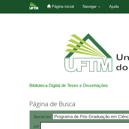
Página inicial
Navegar
Ajuda
Skip
navigation
Biblioteca Digital de Teses e Dissertações
Página de Busca
Buscar em:
por