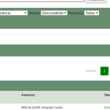
Ordenar
Registro(s)
Anterior
1
Autor(es)
Tip
BISCALQUINI, Amanda Cunha
Diss