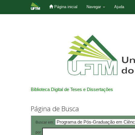
Página inicial
Navegar
Ajuda
Skip
navigation
Biblioteca Digital de Teses e Dissertações
Página de Busca
Buscar em:
por