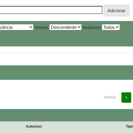
Ordenar
Registro(s)
Anterior
1
Autor(es)
Tip