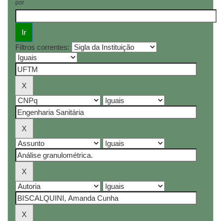
por
Filtros correntes: