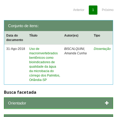
Anterior
1
Próximo
Conjunto de itens:
Data do
Título
Autor(es)
Tipo
documento
31-Ago-2018
Uso de
BISCALQUINI,
Dissertação
macroinvertebrados
Amanda Cunha
bentônicos como
bioindicadores de
qualidade da água
da microbacia do
córrego dos Palmitos,
Orlândia-SP
Busca facetada
Orientador