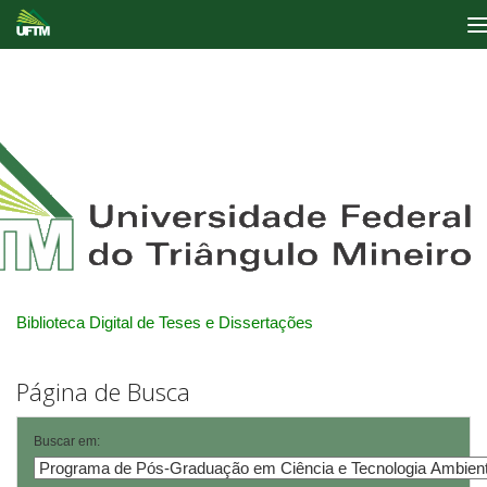
Skip
navigation
Biblioteca Digital de Teses e Dissertações
Página de Busca
Buscar em: