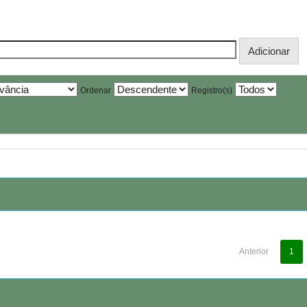
Ordenar
Registro(s)
Anterior
1