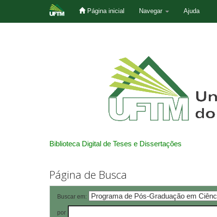
Página inicial
Navegar
Ajuda
Skip
navigation
Biblioteca Digital de Teses e Dissertações
Página de Busca
Buscar em:
por