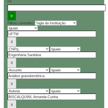
por
Filtros correntes: