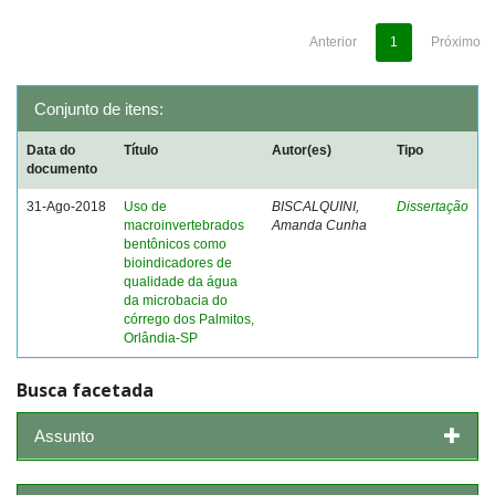
Anterior
1
Próximo
Conjunto de itens:
Data do
Título
Autor(es)
Tipo
documento
31-Ago-2018
Uso de
BISCALQUINI,
Dissertação
macroinvertebrados
Amanda Cunha
bentônicos como
bioindicadores de
qualidade da água
da microbacia do
córrego dos Palmitos,
Orlândia-SP
Busca facetada
Assunto