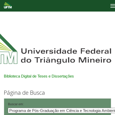
Skip
navigation
Biblioteca Digital de Teses e Dissertações
Página de Busca
Buscar em: