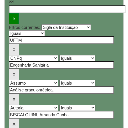
por
Filtros correntes: