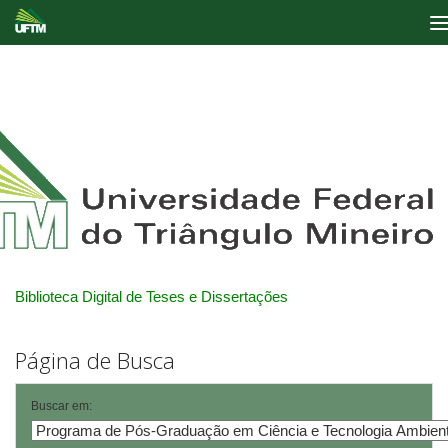
Skip
navigation
Biblioteca Digital de Teses e Dissertações
Página de Busca
Buscar em: