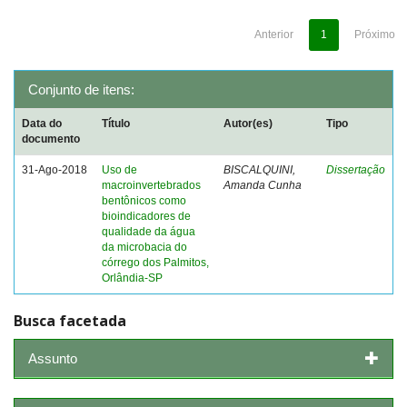
Anterior
1
Próximo
Conjunto de itens:
Data do
Título
Autor(es)
Tipo
documento
31-Ago-2018
Uso de
BISCALQUINI,
Dissertação
macroinvertebrados
Amanda Cunha
bentônicos como
bioindicadores de
qualidade da água
da microbacia do
córrego dos Palmitos,
Orlândia-SP
Busca facetada
Assunto