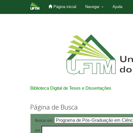
Página inicial
Navegar
Ajuda
Skip
navigation
Biblioteca Digital de Teses e Dissertações
Página de Busca
Buscar em:
por