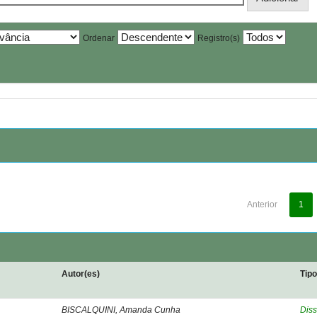
Ordenar
Registro(s)
Anterior
1
Autor(es)
Tip
BISCALQUINI, Amanda Cunha
Diss