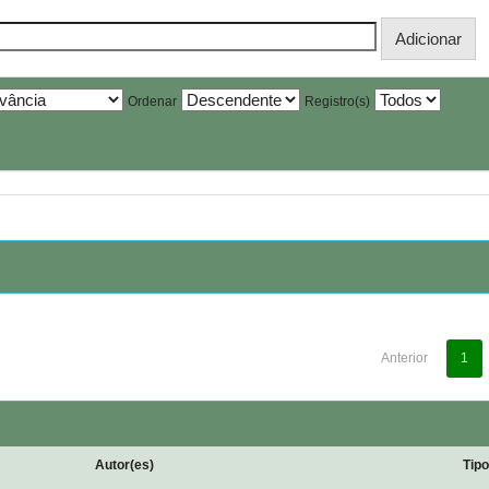
Ordenar
Registro(s)
Anterior
1
Autor(es)
Tip