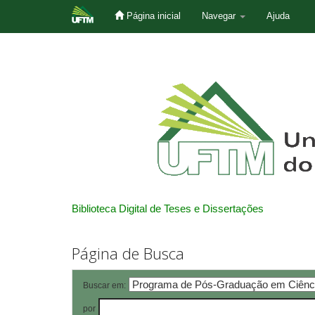
Página inicial
Navegar
Ajuda
Skip
navigation
Biblioteca Digital de Teses e Dissertações
Página de Busca
Buscar em:
por