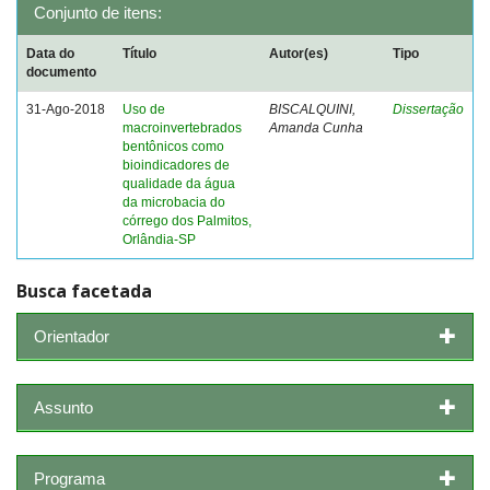
Conjunto de itens:
Data do
Título
Autor(es)
Tipo
documento
31-Ago-2018
Uso de
BISCALQUINI,
Dissertação
macroinvertebrados
Amanda Cunha
bentônicos como
bioindicadores de
qualidade da água
da microbacia do
córrego dos Palmitos,
Orlândia-SP
Busca facetada
Orientador
Assunto
Programa