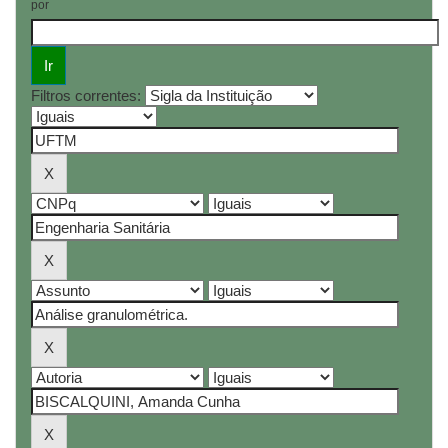
por
Filtros correntes: