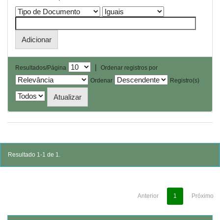
|
Resultados/Página
Ordenar registros por
Ordenar
Registro(s)
Resultado 1-1 de 1.
Anterior
1
Próximo