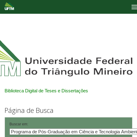
Skip
navigation
Biblioteca Digital de Teses e Dissertações
Página de Busca
Buscar em: