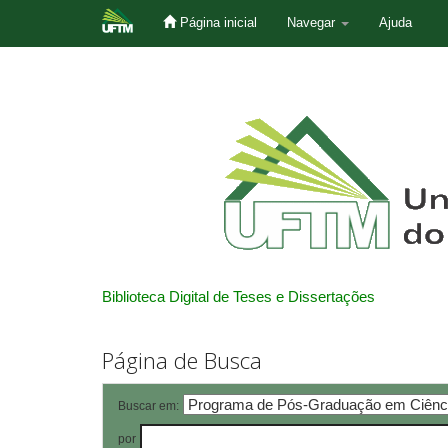
Página inicial
Navegar
Ajuda
Skip
navigation
Biblioteca Digital de Teses e Dissertações
Página de Busca
Buscar em:
por