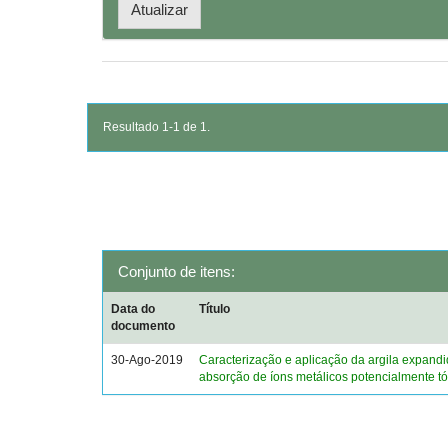
Resultado 1-1 de 1.
Conjunto de itens:
Data do
Título
documento
30-Ago-2019
Caracterização e aplicação da argila expand
absorção de íons metálicos potencialmente tó