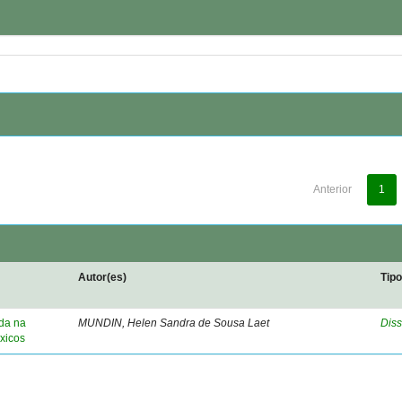
Anterior
1
Autor(es)
Tip
ida na
MUNDIN, Helen Sandra de Sousa Laet
Diss
xicos