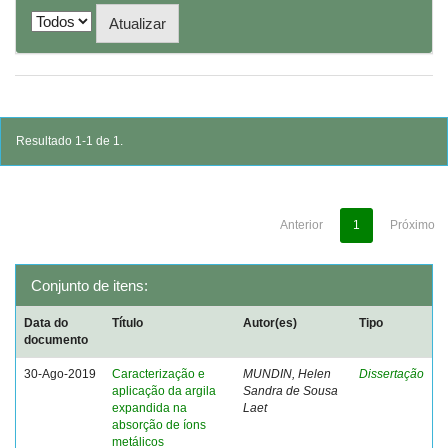
Resultado 1-1 de 1.
Anterior
1
Próximo
Conjunto de itens:
Data do
Título
Autor(es)
Tipo
documento
30-Ago-2019
Caracterização e
MUNDIN, Helen
Dissertação
aplicação da argila
Sandra de Sousa
expandida na
Laet
absorção de íons
metálicos