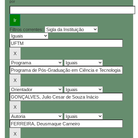
por
Filtros correntes: