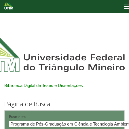
Skip
navigation
Biblioteca Digital de Teses e Dissertações
Página de Busca
Buscar em: