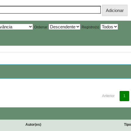
Ordenar
Registro(s)
Anterior
1
Autor(es)
Tip