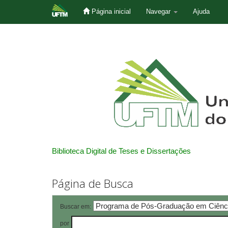
Página inicial
Navegar
Ajuda
Skip
navigation
Biblioteca Digital de Teses e Dissertações
Página de Busca
Buscar em:
por