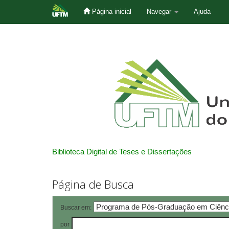
Página inicial
Navegar
Ajuda
Skip
navigation
Biblioteca Digital de Teses e Dissertações
Página de Busca
Buscar em:
por