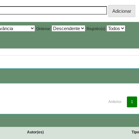
Ordenar
Registro(s)
Anterior
1
Autor(es)
Tip