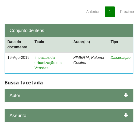
Anterior
1
Próximo
Conjunto de itens:
Data do
Título
Autor(es)
Tipo
documento
19-Ago-2019
Impactos da
PIMENTA, Paloma
Dissertação
urbanização em
Cristina
Veredas
Busca facetada
Autor
Assunto