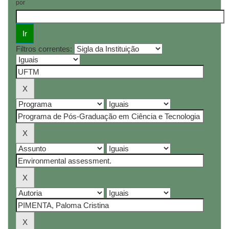
por
Filtros correntes: