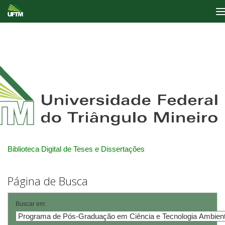
Skip
navigation
Biblioteca Digital de Teses e Dissertações
Página de Busca
Buscar em: