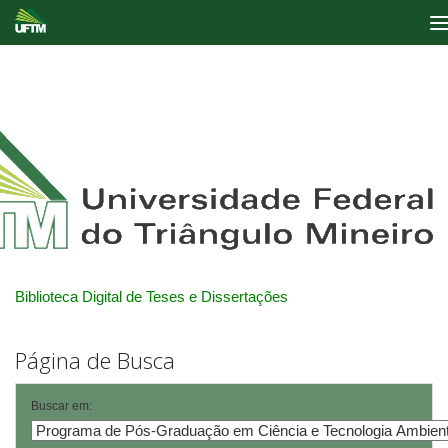
Skip
navigation
Biblioteca Digital de Teses e Dissertações
Página de Busca
Buscar em: