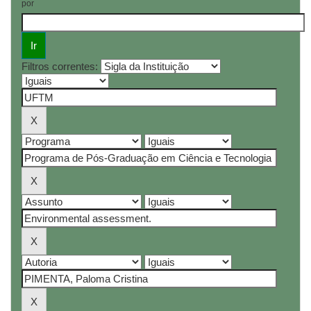
por
Filtros correntes: