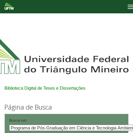
Skip
navigation
Biblioteca Digital de Teses e Dissertações
Página de Busca
Buscar em: