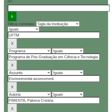
por
Filtros correntes: