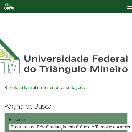
Skip
navigation
Biblioteca Digital de Teses e Dissertações
Página de Busca
Buscar em: