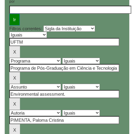
por
Filtros correntes: