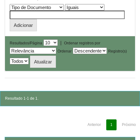
|
Resultados/Página
Ordenar registros por
Ordenar
Registro(s)
Resultado 1-1 de 1.
Anterior
1
Próximo