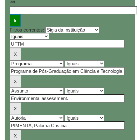
por
Filtros correntes: