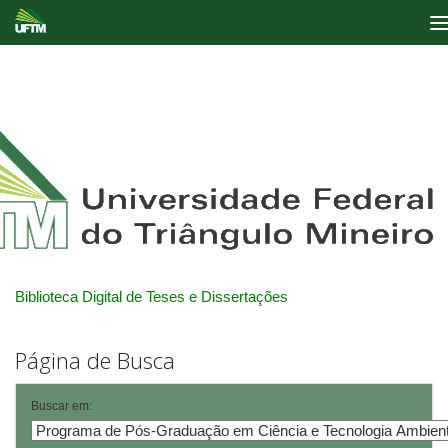
Skip
navigation
Biblioteca Digital de Teses e Dissertações
Página de Busca
Buscar em: