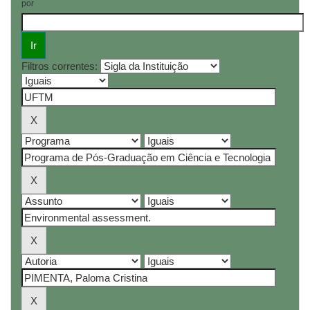
por
Filtros correntes: