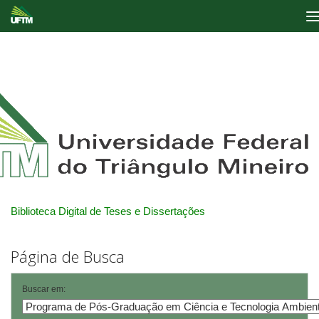
Skip
navigation
Biblioteca Digital de Teses e Dissertações
Página de Busca
Buscar em: