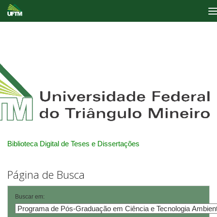
Skip
navigation
Biblioteca Digital de Teses e Dissertações
Página de Busca
Buscar em: