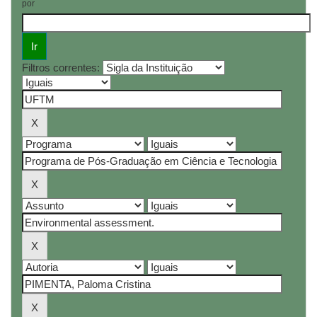
por
Filtros correntes: