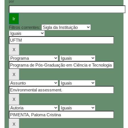
por
Filtros correntes: