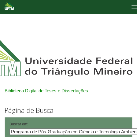
Skip
navigation
Biblioteca Digital de Teses e Dissertações
Página de Busca
Buscar em: