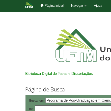
Página inicial
Navegar
Ajuda
Skip
navigation
Biblioteca Digital de Teses e Dissertações
Página de Busca
Buscar em:
por