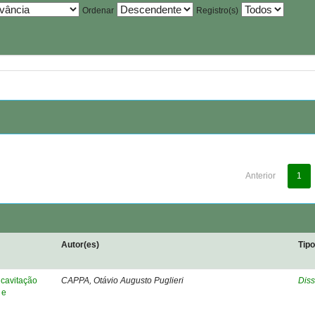
Ordenar
Registro(s)
Anterior
1
Autor(es)
Tip
cavitação
CAPPA, Otávio Augusto Puglieri
Diss
 e