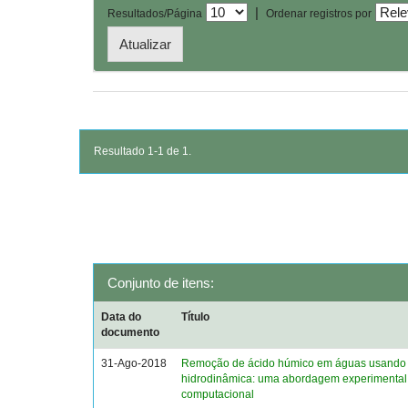
|
Resultados/Página
Ordenar registros por
Resultado 1-1 de 1.
Conjunto de itens:
Data do
Título
documento
31-Ago-2018
Remoção de ácido húmico em águas usando 
hidrodinâmica: uma abordagem experimental
computacional