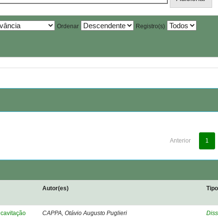
Ordenar
Registro(s)
Anterior
1
Autor(es)
Tip
cavitação
CAPPA, Otávio Augusto Puglieri
Diss