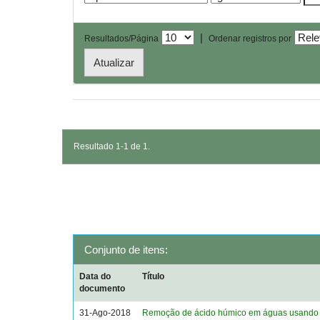
|
Resultados/Página
Ordenar registros por
Resultado 1-1 de 1.
Conjunto de itens:
Data do
Título
documento
31-Ago-2018
Remoção de ácido húmico em águas usando 