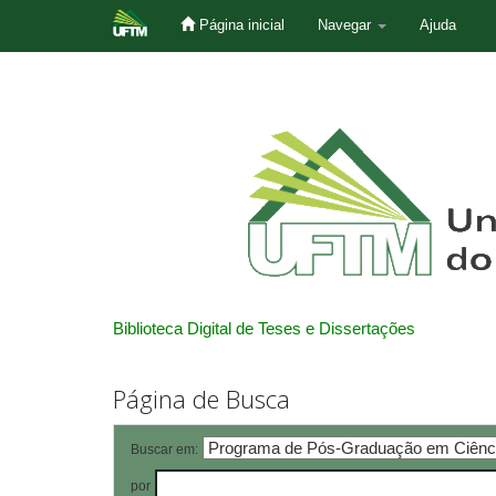
Página inicial
Navegar
Ajuda
Skip
navigation
Biblioteca Digital de Teses e Dissertações
Página de Busca
Buscar em:
por