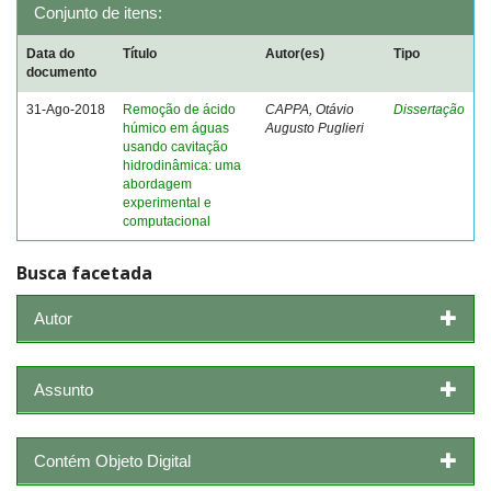
Conjunto de itens:
Data do
Título
Autor(es)
Tipo
documento
31-Ago-2018
Remoção de ácido
CAPPA, Otávio
Dissertação
húmico em águas
Augusto Puglieri
usando cavitação
hidrodinâmica: uma
abordagem
experimental e
computacional
Busca facetada
Autor
Assunto
Contém Objeto Digital