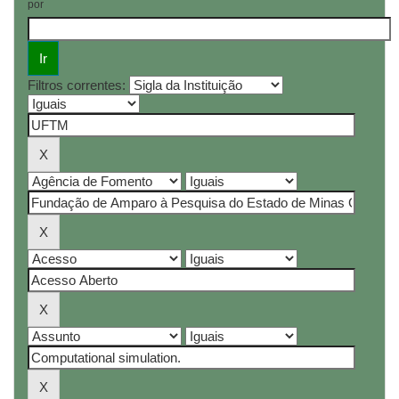
por
Filtros correntes: