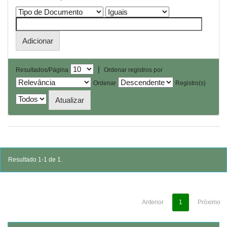
|
Resultados/Página
Ordenar registros por
Ordenar
Registro(s)
Resultado 1-1 de 1.
Anterior
1
Próximo