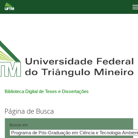
Skip
navigation
Biblioteca Digital de Teses e Dissertações
Página de Busca
Buscar em: