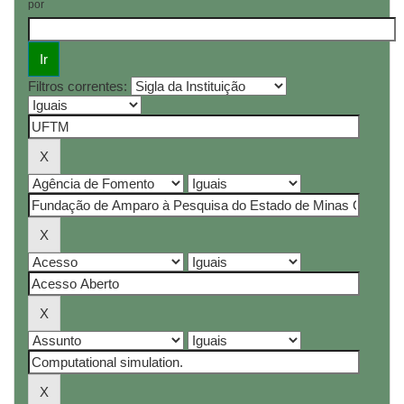
por
Filtros correntes: