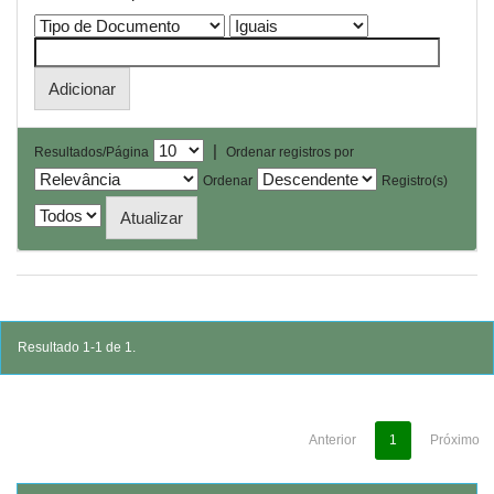
|
Resultados/Página
Ordenar registros por
Ordenar
Registro(s)
Resultado 1-1 de 1.
Anterior
1
Próximo