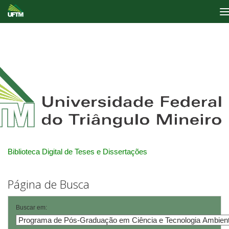
Skip
navigation
Biblioteca Digital de Teses e Dissertações
Página de Busca
Buscar em: