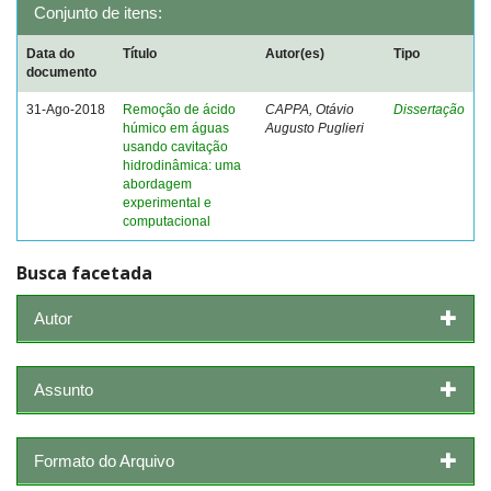
Conjunto de itens:
Data do
Título
Autor(es)
Tipo
documento
31-Ago-2018
Remoção de ácido
CAPPA, Otávio
Dissertação
húmico em águas
Augusto Puglieri
usando cavitação
hidrodinâmica: uma
abordagem
experimental e
computacional
Busca facetada
Autor
Assunto
Formato do Arquivo