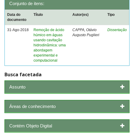
Conjunto de itens:
Data do
Título
Autor(es)
Tipo
documento
31-Ago-2018
Remoção de ácido
CAPPA, Otávio
Dissertação
húmico em águas
Augusto Puglieri
usando cavitação
hidrodinâmica: uma
abordagem
experimental e
computacional
Busca facetada
Assunto
Áreas de conhecimento
Contém Objeto Digital