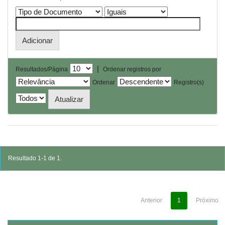
|
Resultados/Página
Ordenar registros por
Ordenar
Registro(s)
Resultado 1-1 de 1.
Anterior
1
Próximo