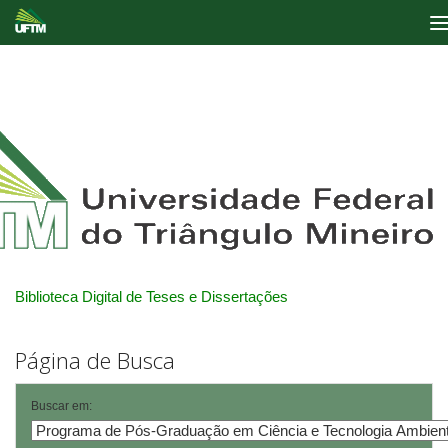
Skip
navigation
Biblioteca Digital de Teses e Dissertações
Página de Busca
Buscar em: