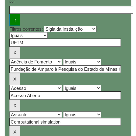
por
Filtros correntes: