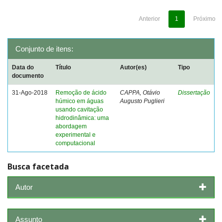
Anterior
1
Próximo
Conjunto de itens:
Data do
Título
Autor(es)
Tipo
documento
31-Ago-2018
Remoção de ácido
CAPPA, Otávio
Dissertação
húmico em águas
Augusto Puglieri
usando cavitação
hidrodinâmica: uma
abordagem
experimental e
computacional
Busca facetada
Autor
Assunto