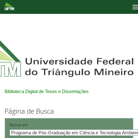
Skip
navigation
Biblioteca Digital de Teses e Dissertações
Página de Busca
Buscar em: