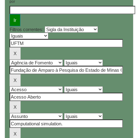
por
Filtros correntes: