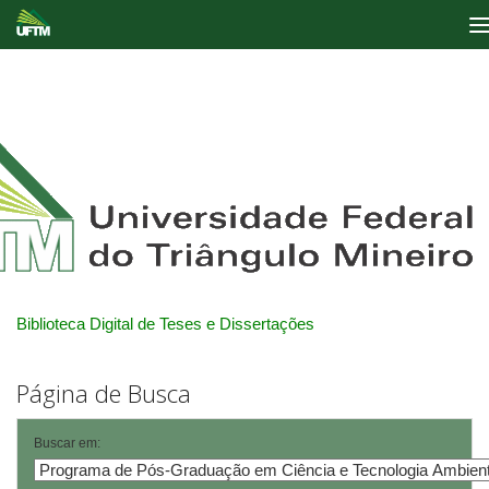
Skip
navigation
Biblioteca Digital de Teses e Dissertações
Página de Busca
Buscar em: