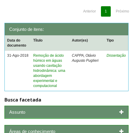
Anterior
1
Próximo
Conjunto de itens:
Data do
Título
Autor(es)
Tipo
documento
31-Ago-2018
Remoção de ácido
CAPPA, Otávio
Dissertação
húmico em águas
Augusto Puglieri
usando cavitação
hidrodinâmica: uma
abordagem
experimental e
computacional
Busca facetada
Assunto
Áreas de conhecimento