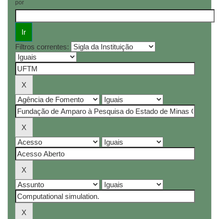
por
Filtros correntes: